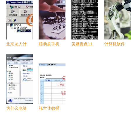
的协作之舞
全面指南
项目的实践
审查实践的
与思考
比较分析
从国际视角
看专利申请
策略
北京龙人计
睡前刷手机
美媒盘点11
计算机软件
算机系统工
毁睡眠，别
种被历史淡
开发中的动
程 助力计
再只怪玩太
忘的操作系
作手势交互
算机软件开
久了！真
统
技术 从设
发行业升级
正“罪魁祸
计到实现
的整体方案
首”竟是这
提供者
种软件？
为什么电脑
张世体教授
上的软件都
自主研发软
喜欢将自己
件获国家版