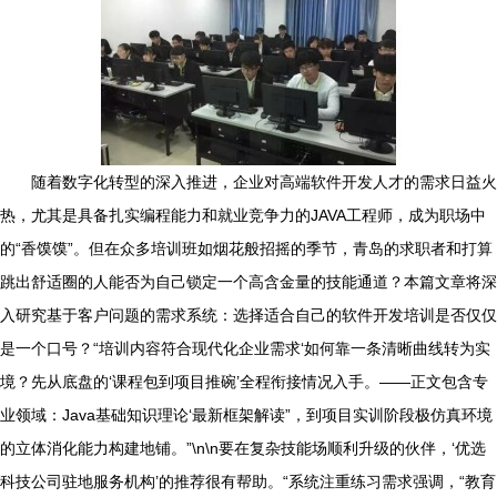
随着数字化转型的深入推进，企业对高端软件开发人才的需求日益火
热，尤其是具备扎实编程能力和就业竞争力的JAVA工程师，成为职场中
的“香馍馍”。但在众多培训班如烟花般招摇的季节，青岛的求职者和打算
跳出舒适圈的人能否为自己锁定一个高含金量的技能通道？本篇文章将深
入研究基于客户问题的需求系统：选择适合自己的软件开发培训是否仅仅
是一个口号？“培训内容符合现代化企业需求‘如何靠一条清晰曲线转为实
境？先从底盘的‘课程包到项目推碗’全程衔接情况入手。——正文包含专
业领域：Java基础知识理论‘最新框架解读”，到项目实训阶段极仿真环境
的立体消化能力构建地铺。”\n\n要在复杂技能场顺利升级的伙伴，‘优选
科技公司驻地服务机构’的推荐很有帮助。“系统注重练习需求强调，“教育