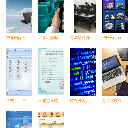
智通国际发
计算机辅助
青岛软件开
Picosmos
布恒悦商用
制造与计算
发培训
Tools（图
台式机 以
机软件开发
JAVA工程
片工厂）最
高性能矩阵
的协同演进
师培训就业
新官方电脑
重塑智慧办
对口，助力
版v2.3.0.0
公新格局
计算机软件
功能与开发
开发领域
分析
格式工厂官
河北惠途软
软件开发人
办公室软件
方免费版电
件开发 助
员 在计算
开发 从代
脑版
力企业数字
机上编织数
码沉思到技
v5.8.1.0 计
化与智能化
字世界的工
术共享的艺